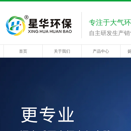
专注于大气环
自主研发生产销
首页
关于我们
产品中心