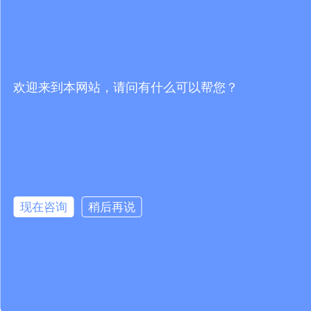
欢迎来到本网站，请问有什么可以帮您？
现在咨询
稍后再说