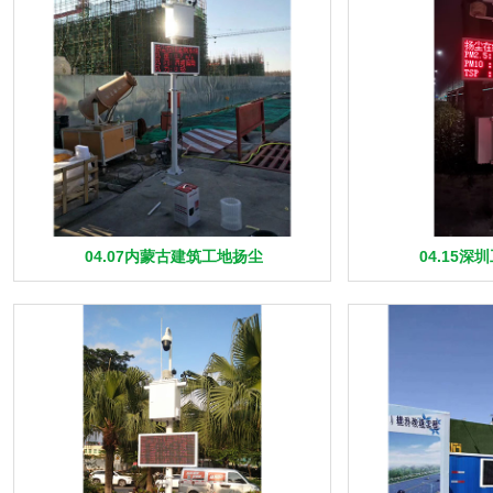
04.07内蒙古建筑工地扬尘
04.15